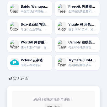
Baidu Wangpan-百度网盘
Freepik 矢量图与PSD
中国市场占有率最高的云盘。提供巨大的免费空间和丰富的生态功能。
全球领先的免费和付费矢量图。PSD和图片资源站。资源量巨大。
Box-企业级内容协作
Viggle AI 角色动态视频生成
专注于企业市场。提供强大的安全性。合规性认证和工作流程自动化功能。
基于JST-1技术，可自由创建和控制3D角色动作的创新平台。
WordAI 内容重写器
Cambly 在线英语口语陪练
使用AI重写内容，旨在将内容输出提高10倍，适用于视频脚本预处理。
与全球各地的英语学习者进行视频对话.通过聊天的方式轻松赚钱。
Pcloud云存储
Trymata (TryMyUI) 用户体验测试网站
国外云存储平台
参与网站和移动应用的可用性测试.通过反馈和评论获得报酬。
暂无评论
您必须登录才能参与评论！