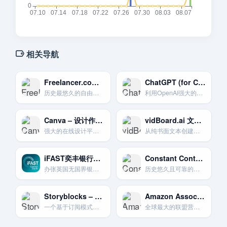
相关导航
Freelancer.com 老牌综合自由职业市场
ChatGPT (for Code) – AI编程对话的王者
历史最悠久的自由职业平台之一.项目数量巨大.竞争也同样激烈。
利用OpenAI强大的语言模型进行编程对话，解决编码问题、生成代码片段。
Canva – 设计作图视频神器
vidBoard.ai 文本转演示视频
强大的在线设计平台。提供海量TikTok视频模板和素材。轻松制作专业级视频封面和内容。
从纯书面文本创建带有AI演示者的视频，提供模板和演示者选择。
iFAST奕丰银行无国界银行
Constant Contact 适合小型企业
办张英国无国界银行卡
历史悠久且可靠的邮件营销工具，特别适合小型企业、非营利组织。
Storyblocks – 无限下载素材订阅
Amazon Associates 亚马逊联盟营销
一个基于订阅模式的素材平台。支付年费后可无限次下载其库中的视频、音频和图片素材。
全球最大的联盟营销项目.通过推广亚马逊上的任何商品来赚取佣金。