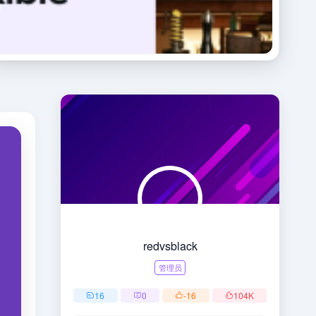
redvsblack
管理员
16
0
-16
104
K