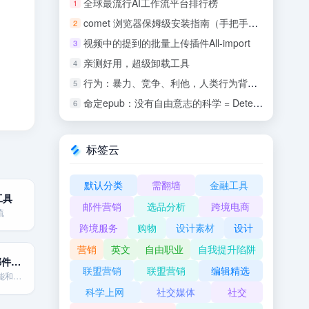
全球最流行AI工作流平台排行榜
1
comet 浏览器保姆级安装指南（手把手教你）
2
视频中的提到的批量上传插件All-import
3
亲测好用，超级卸载工具
4
行为：暴力、竞争、利他，人类行为背后的生物学 (罗伯特•萨波斯基) .epub
5
命定epub：没有自由意志的科学 = Determined: A Science of Life Without Free Will
6
标签云
默认分类
需翻墙
金融工具
工具
邮件营销
选品分析
跨境电商
流
跨境服务
购物
设计素材
设计
营销
英文
自由职业
自我提升陷阱
Mailify 智能邮件营销
联盟营销
联盟营销
编辑精选
一款注重人工智能和智能功能的邮件营销及自动化平台。
科学上网
社交媒体
社交