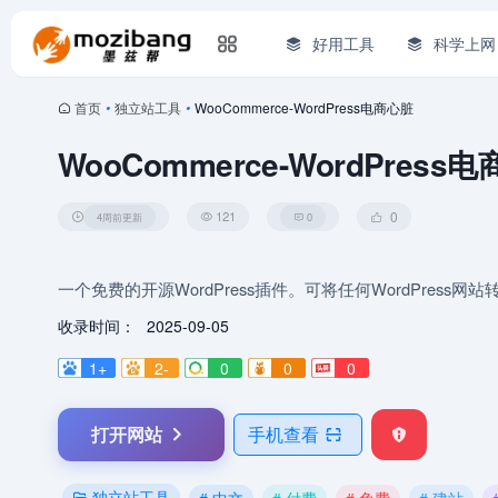
好用工具
科学上网
首页
•
独立站工具
•
WooCommerce-WordPress电商心脏
WooCommerce-WordPress
121
0
4周前更新
0
一个免费的开源WordPress插件。可将任何WordPress
收录时间：
2025-09-05
1+
2-
0
0
0
打开网站
手机查看
独立站工具
# 中文
# 付费
# 免费
# 建站