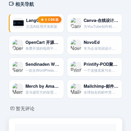
相关导航
LangChain – AI应用开发框架
Canva-在线设计神器
主流AI应用开发框架
为YouTube创作精美缩略图和频道图片的最佳在线平面设计工具。
OpenCart 开源电商解决方案
NovoEd
免费开源的电商平台.轻量级.易于管理。
专为企业培训设计，提供协作式和项目制的在线学习体验。
Sendinaden WP邮件插件
Printify-POD聚合平台
一款在WordPress上创建和发送新闻通讯的免费插件。
一个连接卖家与全球众多打印服务商的按需打印网络平台。提供更多选择和价格优势。
Merch by Amazon-亚马逊按需打印T恤
Mailchimp-邮件营销入门首选
亚马逊官方的按需打印服务平台。设计师上传T恤等商品设计。无需库存即可销售。
全球知名的邮件营销自动化平台。以其友好的界面和慷慨的免费计划而闻名。
暂无评论