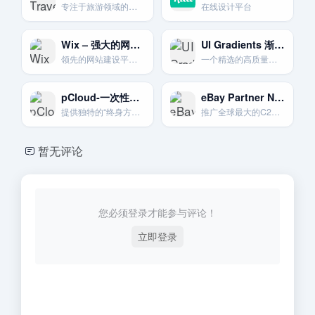
专注于旅游领域的联盟网络，整合了机票、酒店、租车等多种服务。
在线设计平台
Wix – 强大的网站建设平台
UI Gradients 渐变色背景
领先的网站建设平台。创作者可以用它来创建一个专业的个人网站或作品集。并通过TikTok引流。
一个精选的高质量渐变色方案集合。提供CSS代码和图片下载。
pCloud-一次性付费终身使用
eBay Partner Network – C2C电商巨头联盟
提供独特的“终身方案”一次性买断。并拥有强大的内置音视频播放功能。
推广全球最大的C2C和B2C在线拍卖和购物网站eBay上的海量商品。
暂无评论
您必须登录才能参与评论！
立即登录