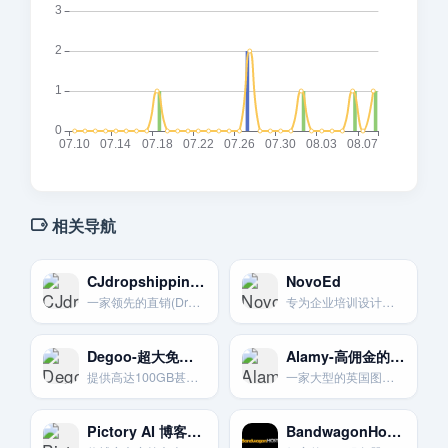
相关导航
CJdropshipping-一站式代发货平台
NovoEd
一家领先的直销(Dropshipping)供应商和解决方案平台。提供选品。采购。仓储和一件代发服务。
专为企业培训设计，提供协作式和项目制的在线学习体验。
Degoo-超大免费照片备份空间
Alamy-高佣金的非独家图库
提供高达100GB甚至更多的免费存储空间。主要用于备份手机照片。
一家大型的英国图库公司。以其高额的贡献者佣金比例和非独家政策而闻名。
Pictory AI 博客转视频
BandwagonHost搬瓦工小预算，大性能VPS服务器