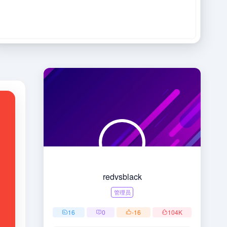
redvsblack
管理员
16
0
-16
104
K