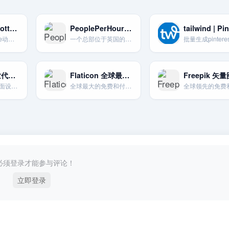
LottieFiles Lottie动画平台
PeoplePerHour 按小时或项目雇佣
全球最大的Lottie动画平台。提供大量免费动画。可用于网页和App。
一个总部位于英国的自由职业平台.提供按小时或按项目计费的工作。
Icedrive-次世代云盘体验
Flaticon 全球最大图标库
拥有现代化的界面设计和创新的虚拟驱动器挂载技术。主打安全与易用。
全球最大的免费和付费图标搜索引擎。提供多种格式下载。
必须登录才能参与评论！
立即登录