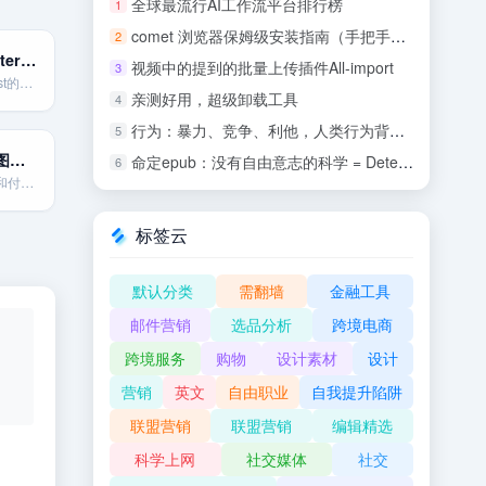
全球最流行AI工作流平台排行榜
1
comet 浏览器保姆级安装指南（手把手教你）
2
tailwind | Pinterest 和 Instagram批量内容制作工具
视频中的提到的批量上传插件All-import
3
批量生成pinterest的PIN
亲测好用，超级卸载工具
4
行为：暴力、竞争、利他，人类行为背后的生物学 (罗伯特•萨波斯基) .epub
5
Freepik 矢量图与PSD
命定epub：没有自由意志的科学 = Determined: A Science of Life Without Free Will
6
全球领先的免费和付费矢量图。PSD和图片资源站。资源量巨大。
标签云
默认分类
需翻墙
金融工具
邮件营销
选品分析
跨境电商
跨境服务
购物
设计素材
设计
营销
英文
自由职业
自我提升陷阱
联盟营销
联盟营销
编辑精选
科学上网
社交媒体
社交