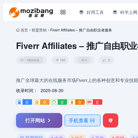
好用工具
科学上网
首页
•
联盟营销
•
Fiverr Affiliates – 推广自由职业者服务
Fiverr Affiliates – 推广自由
163
0
4周前更新
0
推广全球最大的在线服务市场Fiverr上的各种创意和专业技
收录时间：
2025-08-30
0
0
0
0
0
打开网站
手机查看
联盟营销
# 中文
# 娱乐
# 开发
# 营销
#