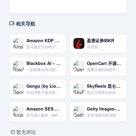
相关导航
Amazon KDP 亚马逊自助出版
盈透证券IBKR
亚马逊官方的电子书和实体书自助出版平台.让任何人都能成为作家。
买美股
Blackbox AI – 快速代码搜索与生成
OpenCart 开源电商解决方案
一款能将任何问题或视频中的代码转化为可用代码片段的AI工具。
免费开源的电商平台.轻量级.易于管理。
Gengo (by Lionbridge) 专业人工翻译平台
SkyReels 昆仑万维AI短剧
为全球客户提供快速.可靠的人工翻译服务.按翻译字数计酬。
昆仑万维推出的全球首个AI短剧创作平台，将文本自动转换为视频内容。
Amazon SES 亚马逊云发送
Getty Images-高端商业图库
亚马逊云服务（AWS）提供的基础邮件发送服务，成本极低，可扩展性强。
全球顶级的商业图片和媒体授权公司。为专业摄影师和摄像师提供高端销售渠道。
暂无评论