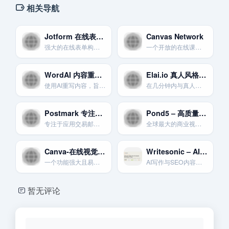
相关导航
Jotform 在线表单构建器
Canvas Network
强大的在线表单构建器，可以与各种邮件营销工具集成。
一个开放的在线课程平台，允许教育工作者和机构免费授课。
WordAI 内容重写器
Elai.io 真人风格AI视频
使用AI重写内容，旨在将内容输出提高10倍，适用于视频脚本预处理。
在几分钟内与真人形象创作人工智能视频，简化专业视频创建。
Postmark 专注于交易邮件
Pond5 – 高质量商业素材库
专注于应用交易邮件的发送服务，以其极快的发送速度和高送达率著称。
全球最大的商业视频、音乐和特效素材交易平台之一。提供专业级的素材用于高端TikTok制作。
Canva-在线视觉设计神器
Writesonic – AI写作与SEO
一个功能强大且易于上手的在线平面设计平台。是制作营销素材的必备工具。
AI写作与SEO内容生成
暂无评论