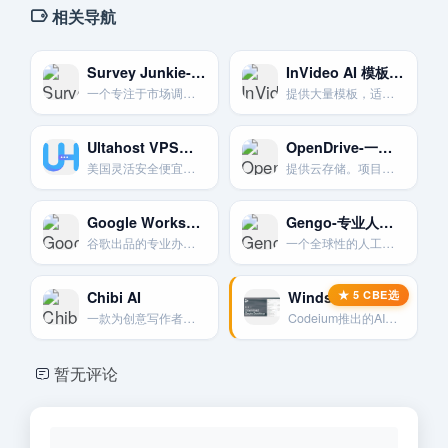
相关导航
Survey Junkie-专业在线调查社区
InVideo AI 模板化视频制作
一个专注于市场调研的在线调查平台。用户通过分享意见来影响品牌并赚取奖励。
提供大量模板，适合 marketers 快速制作各类营销视频。
Ultahost VPS便宜又安全的虚拟主机
OpenDrive-一体化在线办公套件
美国灵活安全便宜的虚拟主机
提供云存储。项目管理。在线笔记和实时文档协作的一体化解决方案。
Google Workspace-企业邮箱与协作套件
Gengo-专业人工翻译平台
谷歌出品的专业办公套件。为独立站提供自定义域名邮箱和一系列生产力工具。
一个全球性的人工翻译服务平台。为数千名认证翻译员提供灵活的在线工作。
Chibi AI
Windsurf – Codeium流式编程IDE
一款为创意写作者设计的极简AI工具，强调作者与AI的协作，而非完全替代。
Codeium推出的AI编程IDE
暂无评论