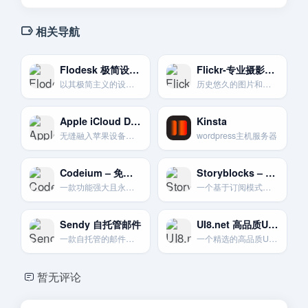
相关导航
Flodesk 极简设计美学
Flickr-专业摄影师社区
以其极简主义的设计美学和创新的定价模式而备受创意人士青睐。
历史悠久的图片和视频托管网站。是摄影爱好者分享作品和交流的社区。
Apple iCloud Drive-苹果生态基石
Kinsta
无缝融入苹果设备生态系统。为iPhone。iPad和Mac用户提供数据同步与备份。
wordpress主机服务器
Codeium – 免费的Copilot替代品
Storyblocks – 无限下载素材订阅
一款功能强大且永久免费的AI代码补全和搜索工具，支持70多种语言。
一个基于订阅模式的素材平台。支付年费后可无限次下载其库中的视频、音频和图片素材。
Sendy 自托管邮件
UI8.net 高品质UI资源
一款自托管的邮件营销应用程序，通过亚马逊SES发送邮件，成本极低。
一个精选的高品质UI设计资源市集。销售UI Kit。模板和图标等。
暂无评论