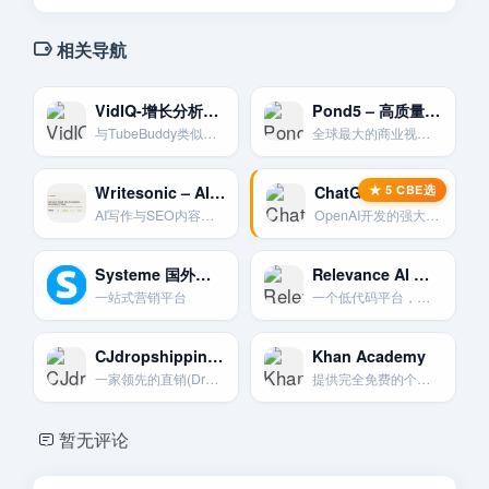
相关导航
VidIQ-增长分析利器
Pond5 – 高质量商业素材库
与TubeBuddy类似的浏览器扩展。专注于通过数据分析和竞争对手研究来帮助频道增长。
全球最大的商业视频、音乐和特效素材交易平台之一。提供专业级的素材用于高端TikTok制作。
Writesonic – AI写作与SEO
ChatGPT AI对话与任务处理
AI写作与SEO内容生成
OpenAI开发的强大语言模型，可通过API集成到工作流中执行各种任务。
Systeme 国外邮件营销网站
Relevance AI 构建和部署AI智能体
一站式营销平台
一个低代码平台，帮助开发者快速构建、测试和部署能够自主工作的AI智能体。
CJdropshipping-一站式代发货平台
Khan Academy
一家领先的直销(Dropshipping)供应商和解决方案平台。提供选品。采购。仓储和一件代发服务。
提供完全免费的个性化学习资源，涵盖K-12教育和早期大学课程。
暂无评论