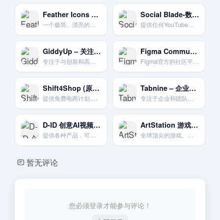
Feather Icons 简约线性图标
Social Blade-数据统计权威
一个极简。漂亮的开源线性图标库。专注于简洁和一致性。
提供任何YouTube频道的公开数据统计。包括订阅数。观看量增长趋势和预估收入。 [22]
GiddyUp – 关注创新直销品牌
Figma Community Figma社区资源
专注于与创新和高增长的DTC（直面消费者）品牌合作的联盟平台。
Figma官方的社区平台。设计师在此分享文件。插件和模板。资源丰富。
Shift4Shop (原3dcart) 免费电商平台
Tabnine – 企业级AI代码助手
提供免费电商计划.功能强大.适合中小企业。
专注于企业和团队的AI代码补全工具，强调代码安全和个性化定制。
D-ID 创意AI视频生成
ArtStation 游戏与影视艺术家社区
提供各种产品，可实现创意、互动和引人入胜的数字用户体验。
全球顶尖的游戏。电影。CG艺术家的作品集展示平台和社区。
暂无评论
您必须登录才能参与评论！