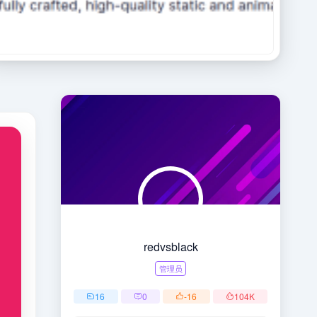
redvsblack
管理员
16
0
-16
104
K