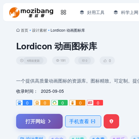
好用工具
科学上网
首页
•
设计素材
•
Lordicon 动画图标库
Lordicon 动画图标库
191
0
4周前更新
0
一个提供高质量动画图标的资源库。图标精致。可定制。提
收录时间：
2025-09-05
0
0
0
0
0
打开网站
手机查看
设计素材
# 中文
# 付费
# 免费
# 娱乐
#