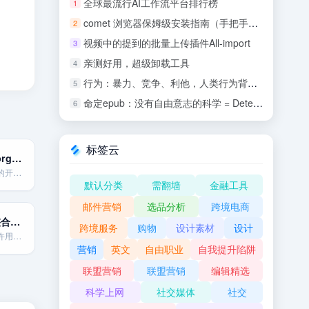
全球最流行AI工作流平台排行榜
1
comet 浏览器保姆级安装指南（手把手教你）
2
视频中的提到的批量上传插件All-import
3
亲测好用，超级卸载工具
4
行为：暴力、竞争、利他，人类行为背后的生物学 (罗伯特•萨波斯基) .epub
5
命定epub：没有自由意志的科学 = Determined: A Science of Life Without Free Will
6
标签云
WordPress.org-自建网站的无限可能
全球占有率最高的开源内容管理系统(CMS)。提供无与伦比的灵活性和控制权。
默认分类
需翻墙
金融工具
邮件营销
选品分析
跨境电商
solo to链接整合工具
跨境服务
购物
设计素材
设计
多链接整合，允许用户创建一个集中的个人或品牌链接页面，这样就可以在社交媒体或其他地方共享一个单一链接，从而方便地引导流量到多个网站和社交网络。
营销
英文
自由职业
自我提升陷阱
联盟营销
联盟营销
编辑精选
科学上网
社交媒体
社交