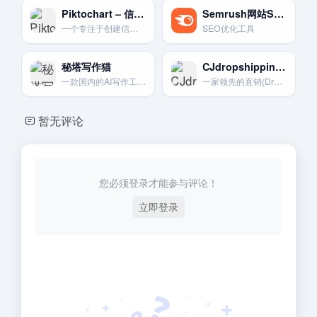
Piktochart – 信息图表与视频制作
Semrush网站SEO优化工具
一个专注于创建信息图表、报告和演示文稿的在线工具。其视频编辑器也适合制作信息类的TikTok短视频。
SEO优化工具
秘塔写作猫
CJdropshipping-一站式代发货平台
一款国内的AI写作工具，集写作、润色、纠错和多语言翻译于一体，功能全面。
一家领先的直销(Dropshipping)供应商和解决方案平台。提供选品。采购。仓储和一件代发服务。
暂无评论
您必须登录才能参与评论！
立即登录