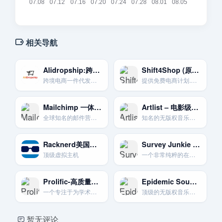
相关导航
Alidropship:跨境电商一件代发插件
Shift4Shop (原3dcart) 免费电商平台
跨境电商一件代发插件
提供免费电商计划.功能强大.适合中小企业。
Mailchimp 一体化营销平台
Artlist – 电影级音乐授权平台
全球知名的邮件营销工具，以其友好的用户界面和强大的品牌效应而闻名。
知名的无版权音乐和音效授权平台。以其高质量、电影感的音乐风格而受到专业创作者的青睐。
Racknerd美国顶级虚拟主机服务提供商
Survey Junkie 专注于市场调查问卷
顶级虚拟主机
一个非常纯粹的在线调查平台.通过分享你的观点来影响品牌决策。
Prolific-高质量学术调查平台
Epidemic Sound – 专业无版权配乐平台
一个专注于为学术研究提供高质量参与者的在线调查平台。报酬公平透明。
顶级的无版权音乐和音效库。提供海量高质量配乐。完美解决TikTok视频的背景音乐版权问题。
暂无评论