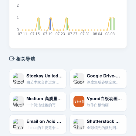
相关导航
Stocksy United 精品艺术图库
Google Drive-谷歌生态核心
由艺术家合作运营的高品质艺术摄影和视频库。风格真实自然。
深度集成谷歌全家桶。提供15GB免费空间和强大的在线协作与搜索功能。 [1, 2]
Medium-高质量内容发布平台
Vyond白板动画制作
一个简洁优雅的写作和阅读平台。通过其合作伙伴计划可以实现内容变现。
制作白板动画
Email on Acid 邮件测试
Shutterstock 全球大型微图库
Litmus的主要竞争对手，提供全面的邮件发送前测试和预览服务。
全球领先的微利图片库。素材种类和数量极为丰富。涵盖各种风格。