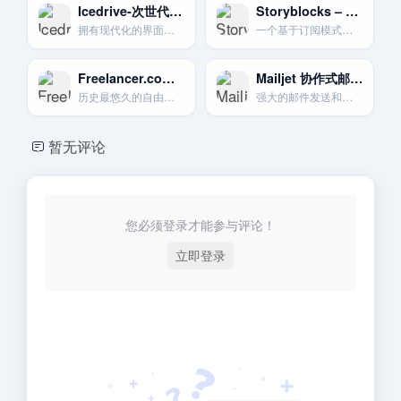
Icedrive-次世代云盘体验
Storyblocks – 无限下载素材订阅
拥有现代化的界面设计和创新的虚拟驱动器挂载技术。主打安全与易用。
一个基于订阅模式的素材平台。支付年费后可无限次下载其库中的视频、音频和图片素材。
Freelancer.com 老牌综合自由职业市场
Mailjet 协作式邮件平台
历史最悠久的自由职业平台之一.项目数量巨大.竞争也同样激烈。
强大的邮件发送和营销平台，特别强调团队协作功能。
暂无评论
您必须登录才能参与评论！
立即登录