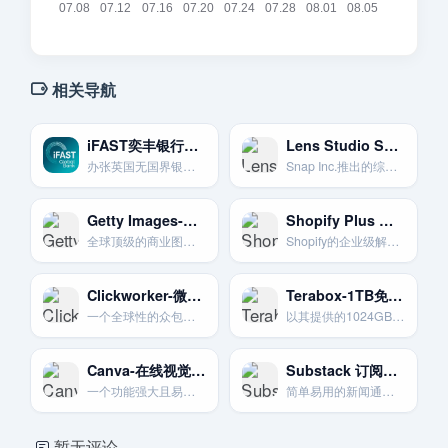
相关导航
iFAST奕丰银行无国界银行
Lens Studio Snap AR视频创作
办张英国无国界银行卡
Snap Inc.推出的综合AR创作工具，为创作者流程提供生成AI功能。
Getty Images-高端商业图库
Shopify Plus 企业级电商
全球顶级的商业图片和媒体授权公司。为专业摄影师和摄像师提供高端销售渠道。
Shopify的企业级解决方案.无限扩展.强大功能。
Clickworker-微任务众包平台
Terabox-1TB免费空间巨无霸
一个全球性的众包平台。用户可以通过完成数据处理等微型任务来赚取报酬。
以其提供的1024GB(1TB)巨大免费存储空间而闻名。吸引大量用户。
Canva-在线视觉设计神器
Substack 订阅通讯平台
一个功能强大且易于上手的在线平面设计平台。是制作营销素材的必备工具。
简单易用的新闻通讯和播客平台，专注于付费订阅模式。
暂无评论