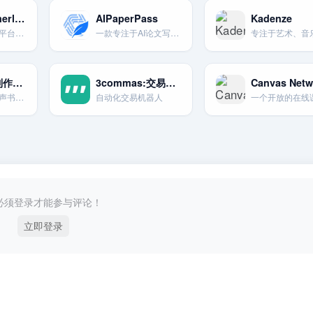
Spring (formerly Teespring)-电商与创作者周边
AIPaperPass
Kadenze
一个免费的电商平台。让创作者可以轻松设计和销售定制化的周边商品。
一款专注于AI论文写作的工具，能够快速生成包含开题报告和参考文献的完整论文。
ACX-有声书制作与出版
3commas:交易机器人
Canvas Netw
亚马逊旗下的有声书制作平台。连接作者。出版商与配音演员和制作人。
自动化交易机器人
必须登录才能参与评论！
立即登录