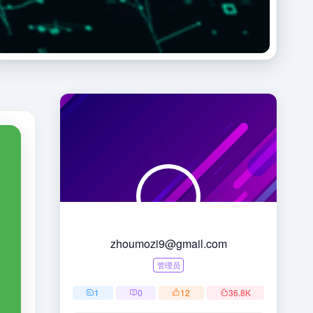
zhoumozi9@gmail.com
管理员
1
0
12
36.8
K