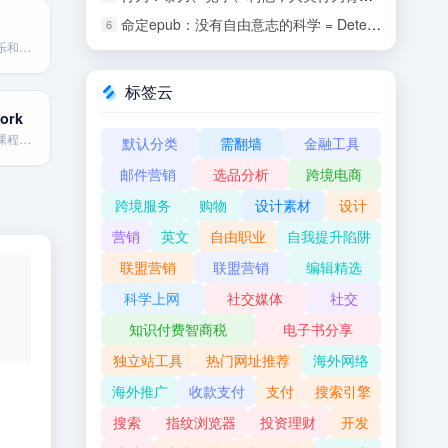
命定epub：没有自由意志的科学 = Determined: A Science of Life Without Free Will
6
专注于艺术、音乐和创意技术教育的在线学习平台。
标签云
ork
一个开放的在线课程平台，允许教育工作者和机构免费授课。
默认分类
需翻墙
金融工具
邮件营销
选品分析
跨境电商
跨境服务
购物
设计素材
设计
营销
英文
自由职业
自我提升陷阱
联盟营销
联盟营销
编辑精选
科学上网
社交媒体
社交
知识付费智商税
电子书分享
独立站工具
热门网址推荐
海外网络
海外推广
收款支付
支付
搜索引擎
搜索
指纹浏览器
投资理财
开发