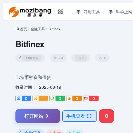
好用工具
科学上网
首页
•
金融工具
•
Bitfinex
Bitfinex
263
0
4周前更新
0
比特币融资和借贷
收录时间：
2025-06-19
0
1
0
0
0
打开网站
手机查看
金融工具
# 支付
# 英文