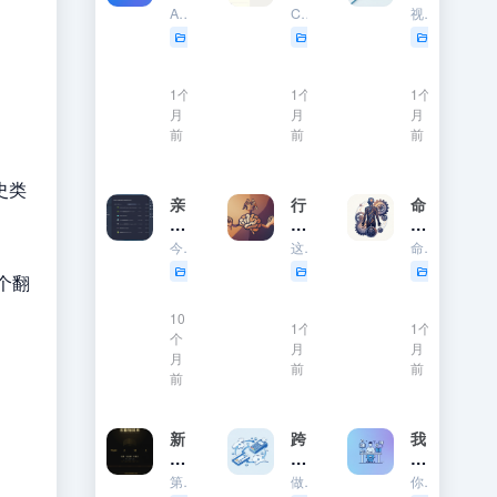
最
m
中
AI 工作流（AI Workflow）平台让你不用写代码，也能把大模型、数据源、第三方工具串成自动化流程——自动收集资讯、调用 AI 处理、再分发到各平台。下面是 2026 年全球最流行的 16 款 ...
Comet 浏览器下载地址 Comet 是由 Perplexity AI 推出的一款内置 AI 智能助手的桌面浏览器，能帮你浏览、调研、处理任务更快。安装时如果遇到网络问题（无法连接），按下方教程设置...
视频中提到的批量上传插件： https://pan.baidu.com/s/1IkTyl6Qo0ZNysl40-pnQ2g?pwd=m9j5 提取码: m9j5 附：插件安装方法 安装WordPr...
流
et
的
热门网址推荐
# ai工作流盘点
热门网址推荐
# 工作流
好用工具
行
浏
提
0
0
0
AI
览
到
工
器
的
1个
1个
1个
1,471
873
739
作
保
批
月
月
月
流
姆
量
前
前
前
12
0
0
平
级
上
台
安
传
史类
排
装
插
亲
行
命
行
指
件
测
为
定
榜
南
Al
好
：
e
今天要重装office，必须要卸载原来的才能重新装，试了好几款工具都卸载不干净，直到试了这个工具， 分分钟把旧文件清理的干干净净，现在分享给大家，网盘自取 超级卸载工具IObitUninstaller...
这本书只有研究人类行为的世界级科学家萨伯斯基写得出来，《行为》一书回答了人类最根本的问题：我们的行为从何而来？ 上册中，萨波斯基──神经科学家与灵长类动物学家──穿梭在数种学科之间，揭露我们的一举...
命定：没有自由意志的科学 = Determined: A Science of Life Without Free Will 我們或許並非完全自主 如果自由意志不存在，我們如何理解我們的行為、責任...
（
l-
用
暴
p
手
i
好用工具
电子书分享
电子书分享
个个翻
，
力
u
把
m
0
0
0
超
、
b
手
p
10
级
竞
：
教
1个
or
1个
个
682
608
531
卸
争
没
你
月
t
月
月
载
、
有
）
前
前
前
0
0
0
工
利
自
具
他
由
，
意
新
跨
我
人
志
增
境
花
类
的
两
收
了
第一个： 雅书 / zhishikoo.com： 提供 epub/azw3 格式的写作指导书籍下载。 前几天找书，被某网站折腾了半天——注册、关注、扫码，最后提取码还要钱。 zhishikoo.com...
做出海业务，收钱是核心环节。选错收款工具，轻则手续费吃掉利润，重则资金被冻结。本文对比三大主流跨境收款工具，帮你选对方案。 三大工具对比 工具官网适用场景手续费中国大陆 Stripestripe.co...
你可能也经历过这个循环 刷到一个课程广告 → 标题写着"再不学就晚了" → 看了10分钟试听课 → 扫码付款1999 → 收藏到书架 → 再也没有打开过。 这不是你的错。这是整个知识付费行业精心设计的...
行
科