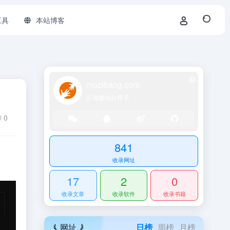
工具
本站博客
mozibang.com
出海赚钱好帮手
0
841
收录网址
17
2
0
收录文章
收录软件
收录书籍
网址
日榜
周榜
月榜