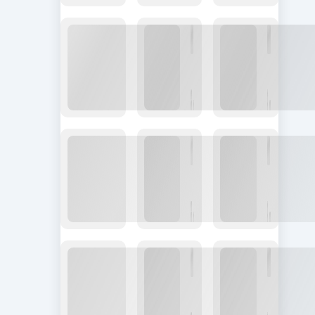
与
？
e
如
笔
的
选
e
何
美
编
择
W
在
金
程
ill
全
佣
语
球
金
言
赚
和
美
框
金
架