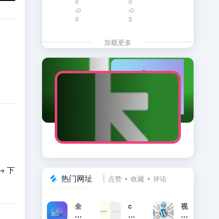
0
0
0
3
加载更多
→ 下
热门网址
点赞
收藏
评论
全
c
视
球
o
频