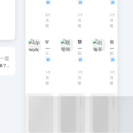
个
款
5
为
学
热门网址推荐
跨境服务
个人成长
电
全
万
背
=
子
攻
买
后
D
2个
47
1个
34
1个
11
书
略
课
的
et
月
月
月
下
：
后
生
er
前
0
前
0
前
0
载
St
发
物
m
地
ri
现
学
in
址
p
的
(
e
U
联
出
e
真
罗
d:
p
盟
海
、
相
伯
A
w
营
开
Upwork 是全球最大的自由职业平台，每年促成数十亿美元的交易。中国自由职业者靠技能在 Upwork 接单赚美金，是个人出海最直接的路径之一。 Upwork 适合什么技能 几乎涵盖所有可以远程交付的...
联盟营销（Affiliate Marketing）就是推广别人的产品，有人通过你的链接下单，你拿佣金。这是普通人出海赚美金门槛最低的方式之一——不需要囤货、不需要客服、不需要发货。 主流联盟营销平台 ...
想靠编程技能出海接单或做产品，选对技术栈很重要。以下是 2026 年面向全球市场和远程工作的开发者技术栈推荐。 按方向推荐 全栈 Web 开发 语言：JavaScript / TypeScript 前...
P
：
特
S
or
销
发
一篇
a
知
自由职业
联盟营销
Programmi
•
ci
k
新
者
y
识
了...
萨
e
接
手
技
6
P
6
付
5
波
n
1个
1个
1个
单
入
术
al
费
斯
c
月
月
月
全
门
栈
0
、
0
是
0
基
e
前
前
前
攻
：
：
P
新
)
of
略
如
2
a
一
.e
Li
：
何
0
y
代
p
fe
中
从
2
o
”
u
W
国
0
6
n
焦
b
it
自
开
年
e
虑
h
由
始
最
er
税
o
职
赚
值
对
”
ut
业
第
得
比
吗
Fr
者
一
学