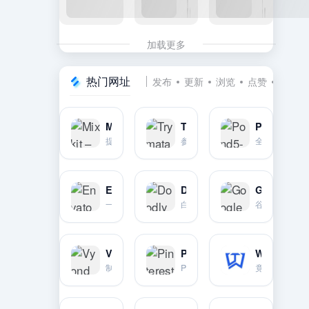
加载更多
热门网址
发布
更新
浏览
点赞
收藏
Mixkit – 免费视频及音乐素材
Trymata (TryMyUI) 用户体验测试网站
Pond5-视频素材交易市场
提供精心策划的免费视频片段、音乐和音效素材。质量上乘。非常适合提升TikTok视频的专业感。
参与网站和移动应用的可用性测试.通过反馈和评论获得报酬。
全球最大的视频素材交易市场之一。也提供配乐。音效。图片和3D模型等。
Envato Elements-全能素材订阅
Doodly白板动画制作工具
Google Fonts 免费开源字体库
一个综合性的素材订阅网站。提供视频模板。配乐。图片。字体等海量资源。
白板动画制作
谷歌推出的完全免费且开源的字体库。字体质量高。网页嵌入方便。
Vyond白板动画制作
Pinterest Trends 官方趋势发现工具
Winninghunter 找到爆款电商产品工具
制作白板动画
Pinterest官方发布.用于发现关键词热度和季节性趋势.指导内容规划。
竟品广告及产品分析